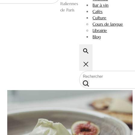
Italiennes
Bar à vin
de Paris
Cafés
Culture
Cours de langue
Librairie
Blog