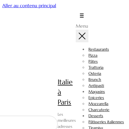
Aller au contenu principal
Menu
Restaurants
Pizza
Pâtes
Trattoria
Osteria
Brunch
Italie
Antipasti
à
Magasins
Epiceries
Paris
Mozzarella
Charcuterie
Les
Desserts
meilleures
Pâtisseries italiennes
adresses
Tiramisu