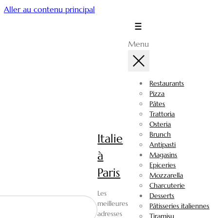
Aller au contenu principal
Menu
Restaurants
Pizza
Pâtes
Trattoria
Osteria
Brunch
Italie
Antipasti
à
Magasins
Epiceries
Paris
Mozzarella
Charcuterie
Les
Desserts
meilleures
Pâtisseries italiennes
adresses
Tiramisu